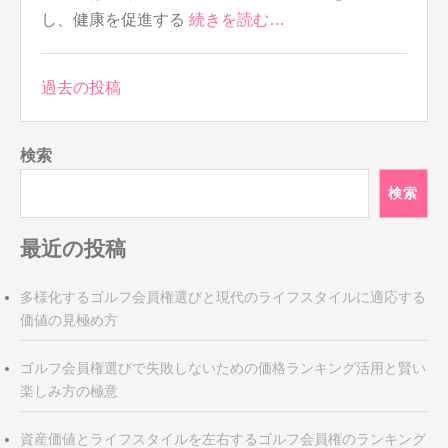
し、健康を促進する
続きを読む…
投
過去の投稿
稿
ナ
検索
ビ
ゲ
検索
ー
シ
最近の投稿
ョ
ン
多様化するゴルフ会員権選びと現代のライフスタイルに適応する
価値の見極め方
ゴルフ会員権選びで失敗しないための価格ランキング活用と賢い
楽しみ方の極意
資産価値とライフスタイルを左右するゴルフ会員権のランキング