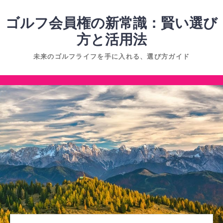
コ
ン
ゴルフ会員権の新常識：賢い選び
テ
方と活用法
ン
未来のゴルフライフを手に入れる、選び方ガイド
ツ
へ
コ
ス
ン
キ
テ
ッ
ン
プ
ツ
へ
ス
キ
ッ
プ