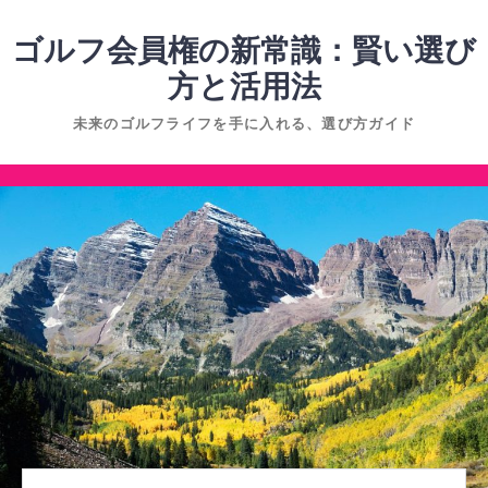
コ
ン
ゴルフ会員権の新常識：賢い選び
テ
方と活用法
ン
未来のゴルフライフを手に入れる、選び方ガイド
ツ
へ
コ
ス
ン
キ
テ
ッ
ン
プ
ツ
へ
ス
キ
ッ
プ