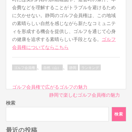
会費などを理解することがトラブルを避けるため
に欠かせない。静岡のゴルフ会員権は、この地域
の素晴らしい自然を感じながら新たなコミュニテ
ィを形成する機会を提供し、ゴルフを通じて心身
の健康を追求する素晴らしい手段となる。
ゴルフ
会員権についてならこちら
、
、
ゴルフ会員権
自然（山）
静岡
ランキング
投
ゴルフ会員権で広がるゴルフの魅力
稿
静岡で楽しむゴルフ会員権の魅力
ナ
検索
ビ
検索
ゲ
ー
最近の投稿
シ